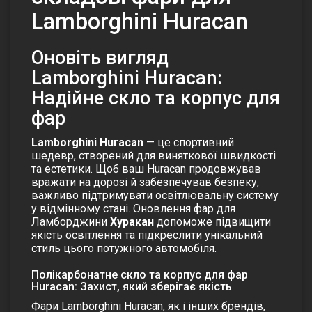
Lamborghini Huracan
Оновіть вигляд
Lamborghini Huracan:
Надійне скло та корпус для
фар
Lamborghini Huracan
— це спортивний
шедевр, створений для виняткової швидкості
та естетики. Щоб ваш Huracan продовжував
вражати на дорозі й забезпечував безпеку,
важливо підтримувати освітлювальну систему
у відмінному стані. Оновлення фар для
Ламборджини
Хуракан
допоможе підвищити
якість освітлення та підкреслити унікальний
стиль цього потужного автомобіля.
Полікарбонатне скло та корпус для фар
Huracan: Захист, який зберігає якість
Фари Lamborghini Huracan, як і інших брендів,