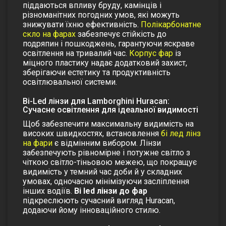
піддаються впливу бруду, камінців і
різноманітних погодних умов, які можуть
знижувати їхню ефективність.
Полікарбонатне
скло на фарах
забезпечує стійкість до
подряпин і пошкоджень, гарантуючи яскраве
освітлення на тривалий час.
Корпус фар
із
міцного пластику надає додатковий захист,
зберігаючи естетику та продуктивність
освітлювальної системи.
Bi-Led лінзи для Lamborghini Huracan:
Сучасне освітлення для ідеальної видимості
Щоб забезпечити максимальну видимість на
високих швидкостях, встановлення
бі лед лінз
на фари
є відмінним вибором. Лінзи
забезпечують рівномірне і потужне світло з
чіткою світло-тіньовою межею, що покращує
видимість у темний час доби й у складних
умовах, одночасно мінімізуючи засліплення
інших водіїв.
Bi led лінзи до фар
підкреслюють сучасний вигляд Huracan,
додаючи йому інноваційного стилю.