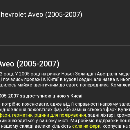
hevrolet Aveo (2005-2007)
Aveo (2005-2007)
оці. У 2005 році на ринку Нової Зеландії і Австралії моде
 почались продажі в Китаї в кузові седан, але назва в нь
ишилось майже ідентичним до свого попередника. Комплектац
005-2007 за доступною ціною у Києві
 потрібно пояснювати, адже від її справності напряму зал
е відновлення пожовтілих фар або заміна стьокол фар? Купит
 фари
,
герметик
,
рідини для полірування
, задні ліхтарі, хро
кий знаходиться у вашому місті. Ми робимо відправки пошт
нашому складі велика кількість
скла на фари
, корпусів на