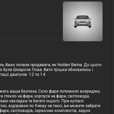
ль Авео почали продавати, як Holden Barina. До цього
ого була Шевроле Лова. Авто трішки обновилось і
ії двигунів: 1.2 та 1.4.
ежить ваша безпека. Скло фари потемніло всередині,
и стекло на фари, корпуси на фари, світловоди,
мовані накладки та багато іншого. При купівлі
ою, відправки по Києву на таксі, ви можете забрати
 фари, світловодів, сервісних комплектів, задніх