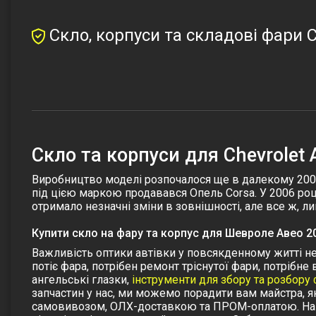
Скло, корпуси та складові фари C
Cкло та корпуси для Chevrolet 
Виробництво моделі розпочалося ще в далекому 2002 р
під цією маркою продавався Опель Corsa. У 2006 році
отримало незначні зміни в зовнішності, але все ж, л
Купити скло на фару та корпус для Шевроле Авео 2
Важливість оптики автівки у повсякденному житті не
потіє фара, потрібен ремонт тріснутої фари, потрібн
ангельські глазки,
інструменти для збору та розбору
запчастин у нас, ми можемо порадити вам майстра, я
самовивозом, ОЛХ-доставкою та ПРОМ-оплатою. На 