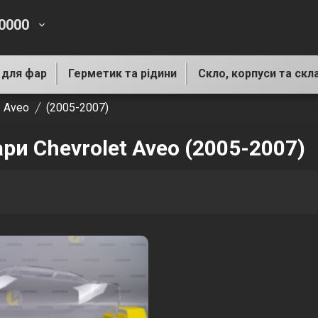
-0000
keyboard_arrow_down
 для фар
Герметик та рідини
Скло, корпуси та скл
Aveo
(2005-2007)
ри Chevrolet Aveo (2005-2007)