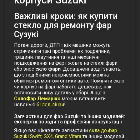
Важливі кроки: як купити
стекло для ремонту фар
Сузукі
Погані дороги, ДТП і вік машини можуть
спричинити такі проблеми, як подряпини,
тріщини, павутиння та інші механічні
пошкодження на фарі, жовте на стеклі фари
або знос
скло фари
. Досвідчені водії знають,
що з подібними неприємностями можна
обійтися ремонтом оптики авто. Поміняти скло
чи корпус на фарі набагато дешевше, ніж
встановити нову деталь у зборі. А ще з
СклоФар Лемарікс
можна встановити
новенькі
бі лед лінзи
!
Запчастини для фар Suzuki та інших моделей:
експертні поради та професійні консультації
Якщо вас цікавлять запчастини
скла до фар
Suzuki Swift
,
SX4
,
Grand Vitara
та інших моделей