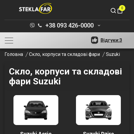
0
shopping_bag
+38 093 426-0000
keyboard_arrow_down
Відгуки:
3
Головна
Скло, корпуси та складові фари
Suzuki
Скло, корпуси та складові
фари Suzuki
Suzuki Aerio
Suzuki Dzire