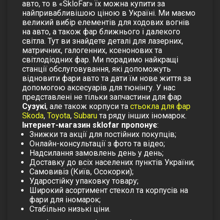
авто, то в «SkloFar» їх можна купити за
найпривабливішою ціною в Україні. Ми маємо
великий вибір елементів для ходових вогнів
на авто, а також фар ближнього і далекого
світла. Тут ви знайдете деталі для лазерних,
матричних, галогенних, ксенонових та
світлодіодних фар. Ми порадимо найкращі
станції обслуговування, які допоможуть
відновити фари авто та дати їм нове життя за
допомогою аксесуарів для тюнінгу. У нас
представлені не тільки запчастини для фар
Сузукі
, але також корпуси та
стьокла для фар
Skoda
,
Toyota
,
Subaru
та ряду інших іномарок.
Інтернет-магазин sklofar пропонує
:
Знижки та акції для постійних покупців;
Онлайн-консультації з фото та відео;
Надсилання замовлень день у день;
Доставку до всіх населених пунктів України;
Самовивіз (Київ, Осокорки);
Ударостійку упаковку товару;
Широкий асортимент стекол та корпусів на
фари для іномарок;
Стабільно низькі ціни.