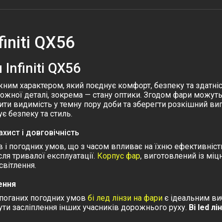
initi QX56
Infiniti QX56
ним характером, який поєднує комфорт, безпеку та здатні
ожної деталі, зокрема — стану оптики.
Згодом фари можуть 
ти видимість у темну пору доби та зберегти розкішний виг
є безпеку та стиль.
ахист і довговічність
в і погодних умов, що з часом впливає на їхню ефективніст
сля тривалої експлуатації.
Корпус фар
, виготовлений із міц
вітлення.
лення
 поганих погодних умов
бі лед лінзи на фари
є ідеальним ви
ти засліплення інших учасників дорожнього руху.
Bi led л