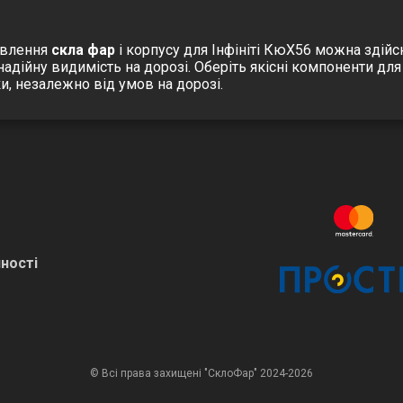
овлення
скла фар
і корпусу для Інфініті КюХ56 можна здійс
адійну видимість на дорозі.
Оберіть якісні компоненти для 
и, незалежно від умов на дорозі.
ності
© Всі права захищені "СклоФар" 2024-2026