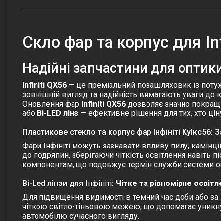
Скло фар та корпус для Inf
Надійні запчастини для оптики 
Infiniti QX56
— це преміальний позашляховик із потуж
зовнішній вигляд та надійність вимагають уваги до к
Оновлення фар
Infiniti QX56
дозволяє значно покращи
або
Bi-LED лінз
— ефективне рішення для тих, хто ціну
Пластикове стекло та корпус фар Інфініті КуІкс56: З
Фари Інфініті можуть зазнавати впливу пилу, камінці
до подряпин, зберігаючи чіткість освітлення навіть пі
компонентам, що подовжує термін служби системи ос
Bi-Led лінзи для
Інфініті
: Чітке та рівномірне освіт
Для підвищення видимості в темний час доби або за
чіткою світло-тіньовою межею, що допомагає уникну
автомобілю сучасного вигляду.