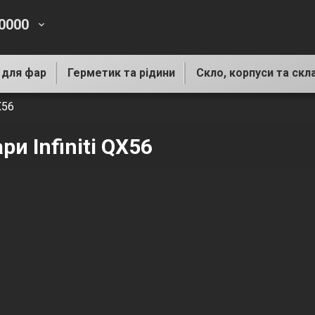
-0000
keyboard_arrow_down
 для фар
Герметик та рідини
Скло, корпуси та скл
X56
ри Infiniti QX56