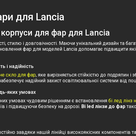
ари для Lancia
 корпуси для фар для Lancia
ті, стилю і довговічності. Маючи унікальний дизайн та бага
Оновлення фар для моделей Lancia допомагає підвищити якіс
ть і надійність
не скло для фар
, яке вирізняється стійкістю до подряпин і 
 забезпечує надійний захист освітлювальної системи від 
удь-яких умовах
одних умовах чудовим рішенням є встановлення
бі лед лінз 
їв і підвищуючи безпеку на дорозі.
Bi led лінзи до фар
тако
тійно завдяки нашій лінійці високоякісних компонентів та