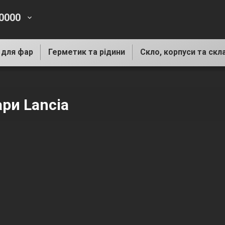
-0000
keyboard_arrow_down
 для фар
Герметик та рідини
Скло, корпуси та скл
ари Lancia