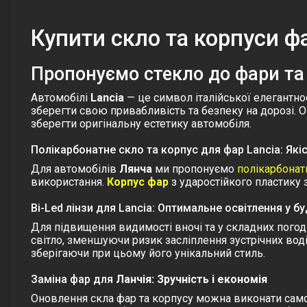
Купити cкло та корпуси ф
Пропонуємо стекло до фари та
Автомобілі
Lancia
— це символ італійської елегантнос
зберегти свою привабливість та безпеку на дорозі. 
зберегти оригінальну естетику автомобіля.
Полікарбонатне скло та корпус для фар Lancia: Якіс
Для автомобілів
Лянча
ми пропонуємо
полікарбонат
використання.
Корпус фар
з ударостійкого пластику
Bi-Led лінзи для Lancia: Оптимальне освітлення у б
Для підвищення видимості вночі та у складних пог
світло, зменшуючи ризик засліплення зустрічних воді
зберігаючи при цьому його унікальний стиль.
Заміна фар для
Ланчія
: Зручність і економія
Оновлення
скла фар
та корпусу можна виконати самос