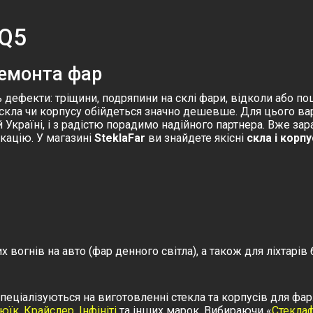
 Q5
ремонта фар
 дефекти: тріщини, подряпини на склі фари, відколи або по
кла чи корпусу обійдеться значно дешевше. Для цього варт
 Україні, і з радістю порадимо надійного партнера. Вже за
окацію. У магазині
SteklaFar
ви знайдете якісні
скла і корп
вогнів на авто (фар денного світла), а також для ліхтарів 
ціалізуються на виготовленні стекла та корпусів для фар.
юїк
,
Крайслер
,
Інфініті
та інших марок. Вибираючи «
Стекла