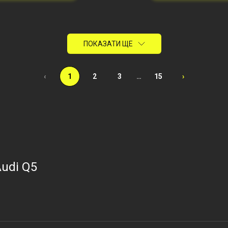
ПОКАЗАТИ ЩЕ
‹
1
2
3
…
15
›
Audi Q5