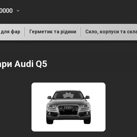
-0000
keyboard_arrow_down
 для фар
Герметик та рідини
Скло, корпуси та скл
ари Audi Q5