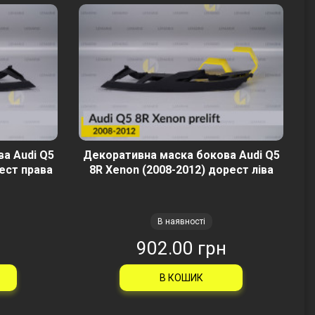
а Audi Q5
Декоративна маска бокова Audi Q5
ест права
8R Xenon (2008-2012) дорест ліва
В наявності
н
902.00 грн
В КОШИК