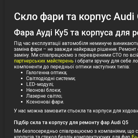
Cкло фари та корпус Audi
Фара Ауді Ку5 та корпуса для 
Під час експлуатації автомобіля неминуче виникають
заміна фари – не завжди найкраще рішення. Ремонт с
заміну. Ми співпрацюємо з перевіреними СТО по всій
партнерських майстерень
і обрати зручну для себе л
компоненти до передньої оптики наступних типів:
Галогенна оптика;
Світлодіодні системи;
LED-модулі;
Неонові блоки;
Лазерне світло;
Ксенонові фари.
У нас можна замовити стьокла та корпуси для ходових 
Підбір скла та корпусу для ремонту фар Audi Q5
Ми безпосередньо співпрацюємо з компаніями, що спе
корпусів та стекол безліч комплектуючих для фар
Бь