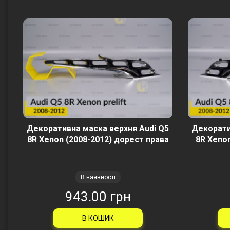
Декоративна маска верхня Audi Q5
Декорати
8R Xenon (2008-2012) дорест права
8R Xenon
В наявності
943.00 грн
В КОШИК