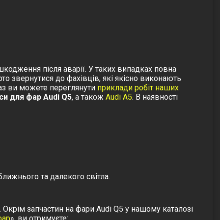
шкодження після аварії. У таких випадках повна
о звернутися до фахівців, які якісно виконають
раз ви можете переглянути
приклади робіт наших
уси для фар Audi Q5
, а також
Audi A5
. В наявності
ближнього та далекого світла.
 Окрім запчастин на фари Audi Q5 у нашому каталозі
фар
», ви отримуєте: