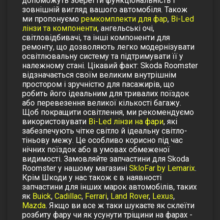
допоможуть зберегти функціональність і
зовнішній вигляд вашого автомобіля.
Також
ми пропонуємо
ремкомплекти для фар
,
Bi-Led
лінзи та компоненти
,
ангельські очі
,
світловідбивачі
, та інші компоненти для
ремонту, що дозволяють легко модернізувати
освітлювальну систему та підтримувати її у
належному стані.
Цікавий факт: Skoda Roomster
відзначається своїм великим внутрішнім
простором і зручністю для пасажирів, що
робить його ідеальним для тривалих поїздок
або перевезення великої кількості багажу.
Щоб покращити освітлення, ми рекомендуємо
використовувати
Bi-Led лінзи на фари
, які
забезпечують чітке світло й ідеальну світло-
тіньову межу. Це особливо корисно під час
нічних поїздок або в умовах обмеженої
видимості.
Замовляйте запчастини для Skoda
Roomster у нашому магазині
SkloFar by Lemarix
.
Крім Шкоди у нас також є в наявності
запчастини для інших марок автомобілів, таких
як
Buick
,
Cadillac
,
Ferrari
,
Land Rover
,
Lexus
,
Mazda
.
Якщо ви все ж таки шукаєте як склеїти
розбиту фару чи як усунути тріщини на фарах -