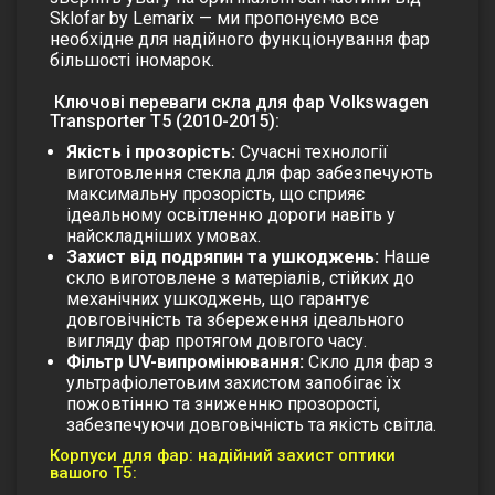
Sklofar by Lemarix — ми пропонуємо все
необхідне для надійного функціонування фар
більшості іномарок.
Ключові переваги скла для фар Volkswagen
Transporter T5 (2010-2015):
Якість і прозорість:
Сучасні технології
виготовлення стекла для фар забезпечують
максимальну прозорість, що сприяє
ідеальному освітленню дороги навіть у
найскладніших умовах.
Захист від подряпин та ушкоджень:
Наше
скло виготовлене з матеріалів, стійких до
механічних ушкоджень, що гарантує
довговічність та збереження ідеального
вигляду фар протягом довгого часу.
Фільтр UV-випромінювання:
Скло для фар з
ультрафіолетовим захистом запобігає їх
пожовтінню та зниженню прозорості,
забезпечуючи довговічність та якість світла.
Корпуси для фар: надійний захист оптики
вашого T5: