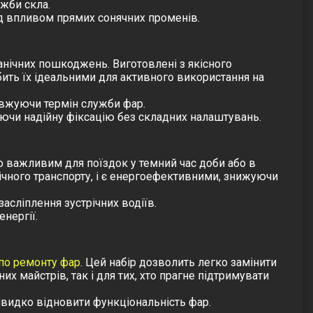
жби скла.
під впливом прямих сонячних променів.
анічних пошкоджень. Виготовлені з якісного
бить їх ідеальними для активного використання на
овжуючи термін служби фар.
ючи надійну фіксацію без складних налаштувань.
о важливим для поїздок у темний час доби або в
ічного транспорту, і є енергоефективними, знижуючи
асліплення зустрічних водіїв.
нергії.
 по ремонту фар
. Цей набір дозволить легко замінити
х майстрів, так і для тих, хто прагне підтримувати
видко відновити функціональність фар.