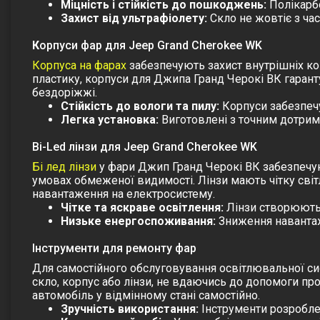
Міцність і стійкість до пошкоджень:
Полікарбо
Захист від ультрафіолету:
Скло не жовтіє з час
К
орпуси фар для Jeep Grand Cherokee WK
Корпуса на фарах
забезпечують захист внутрішніх ко
пластику, корпуси для Джипа Гранд Черокі ВК гарант
бездоріжжі.
Стійкість до вологи та пилу:
Корпуси забезпечу
Легка установка:
Виготовлені з точним дотрим
Bi-Led лінзи для Jeep Grand Cherokee WK
Бі лед лінзи
у фари Джип Гранд Черокі ВК забезпечую
умовах обмеженої видимості. Лінзи мають чітку світ
навантаження на електросистему.
Чітке та яскраве освітлення:
Лінзи створюють 
Низьке енергоспоживання:
Зниження навантаж
Інструменти для ремонту фар
Для самостійного обслуговування освітлювальної с
скло, корпус або лінзи, не вдаючись до допомоги про
автомобіль у відмінному стані самостійно.
Зручність використання:
Інструменти розробле