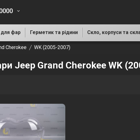
-0000
keyboard_arrow_down
 для фар
Герметик та рідини
Скло, корпуси та скл
nd Cherokee
WK (2005-2007)
ари Jeep Grand Cherokee WK (20