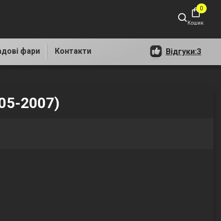
0
shopping_bag
Кошик
адові фари
Контакти
Відгуки:
3
05-2007)