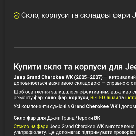
Скло, корпуси та складові фари 
Купити скло та корпуси для Je
Jeep Grand Cherokee WK (2005–2007)
— витривалий 
доповнюється важливою складовою — справною оптикою
Щоб освітлення залишалося ефективним, важливо сво
ремонту фар:
скло фар
,
корпуси
,
Bi-LED лінзи
та
інст
Усі компоненти сумісні з
Grand Cherokee WK
і допом
Скло фар для
Джип Гранд Чероки
ВК
Стєкло на фари
Jeep Grand Cherokee WK виготовлене з
ультрафіолету. Це допомагає підтримувати прозорість