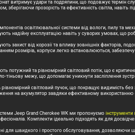
нат витримує удари та подряпини, що подовжує термін слу
ом, зберігаючи прозорість та ефективність світла, навіть 
мпонентів освітлювальної системи від вологи, пилу та мех
ують надійну експлуатацію навіть у суворих умовах, що ро
ють захист від корозії та впливу зовнішніх факторів, под
анням розмірів, корпуси легко встановлюються, забезпечу
ть потужний та рівномірний світловий потік, що є критичн
ло-тіньову межу, що допомагає уникнути засліплення зустр
рівномірний світловий пучок, що покращує видимість без з
ення на акумулятор завдяки ефективному використанню е
истеми Jeep Grand Cherokee WK ми пропонуємо
інструменти
фесіоналів. Комплекти ідеально підходять як для досвідчени
ні для швидкого і простого обслуговування, дозволяючи ш