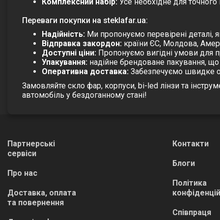
Комплексний набір:
Усе необхідне для точного 
Переваги покупки на steklafar.ua:
Надійність:
Ми пропонуємо перевірені деталі, я
Відправка закордон:
країни ЄС, Молдова, Амер
Доступні ціни:
Пропонуємо вигідні умови для п
Упакування:
надійне брендоване пакування, що г
Оперативна доставка:
Забезпечуємо швидке от
Замовляйте
скло фар
,
корпуси
,
bi-led лінзи
та
інструм
автомобіль у бездоганному стані!
Партнерські
Контакти
сервіси
Блоги
Про нас
Політика
Доставка, оплата
конфіденцій
та повернення
Співпраця