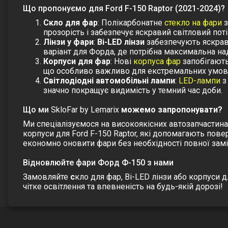
Що пропонуємо для Ford F-150 Raptor (2021-2024)?
Скло для фар
: Полікарбонатне
стекло на фари
з
прозорість і забезпечує яскравий світловий поті
Лінзи у фари
:
Bi-LED лінзи
забезпечують яскраве
варіант для Форда, де потрібна максимальна наді
Корпуси для фар
: Нові
корпуса фар
запобігають
що особливо важливо для екстремальних умов 
Світлодіодні автомобільні лампи
:
LED-лампи
з
значно покращує видимість у темний час доби.
Що ми
SkloFar by Lemarix
можемо запропонувати?
Ми спеціалізуємося на високоякісних автозапчастина
корпуси
для Ford F-150 Raptor, які допомагають пове
економно оновити фари без необхідності повної замі
Відновлюйте фари Форд Ф-150 з нами
Замовляйте
с
кло для фар
,
Bi-LED лінзи
або
корпуси
дл
чітке освітлення та впевненість на будь-якій дорозі!