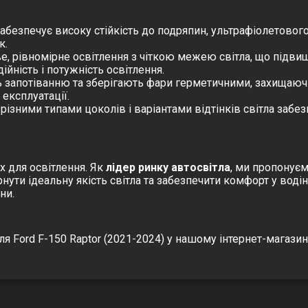
абезпечує високу стійкість до подряпин, ультрафіолетового
к.
, рівномірне освітлення з чіткою межею світла, що підвищ
йність і потужність освітлення.
 запотіванню та зберігають фари герметичними, захищаючи
експлуатації.
 різними типами цоколів і варіантами відтінків світла заб
х для освітлення. Як
лідер ринку автосвітла
, ми пропонуєм
рнути ідеальну якість світла та забезпечити комфорт у вод
ни.
я Ford F-150 Raptor (2021-2024) у нашому інтернет-магази