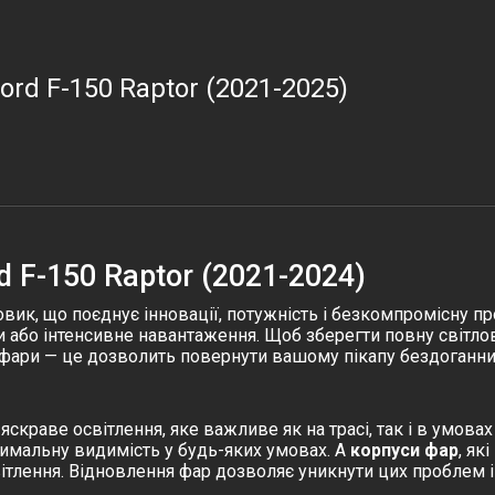
ord F-150 Raptor (2021-2025)
 F-150 Raptor (2021-2024)
ик, що поєднує інновації, потужність і безкомпромісну про
 або інтенсивне навантаження. Щоб зберегти повну світло
 фари
— це дозволить повернути вашому пікапу бездоганний
яскраве освітлення, яке важливе як на трасі, так і в умова
ксимальну видимість у будь-яких умовах. А
корпуси фар
, як
ітлення. Відновлення фар дозволяє уникнути цих проблем і