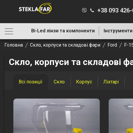
+38 093 426
Bi-Led лінзи та компоненти
Інструменти
Головна
Скло, корпуси та складові фари
Ford
F-1
Скло, корпуси та складові фа
Всі позиції
Скло
Корпус
Ліхтарі