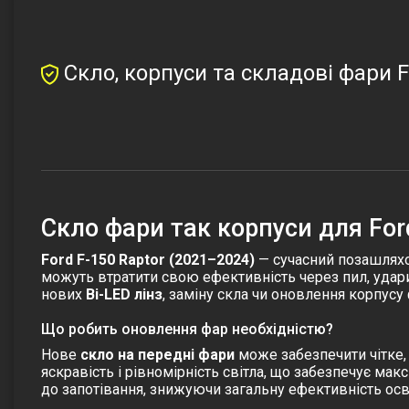
Скло, корпуси та складові фари F
Скло фари так корпуси для Ford
Ford F-150 Raptor (2021–2024)
— сучасний позашляхов
можуть втратити свою ефективність через пил, удари
нових
Bi-LED лінз
, заміну
скла
чи оновлення
корпусу
Що робить оновлення фар необхідністю?
Нове
скло на передні фари
може забезпечити чітке, 
яскравість і рівномірність світла, що забезпечує ма
до запотівання, знижуючи загальну ефективність осв