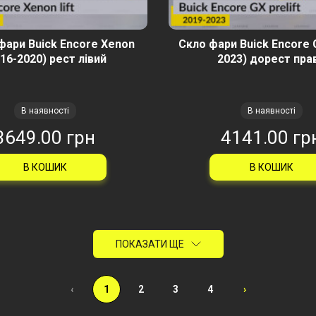
фари Buick Encore Xenon
Скло фари Buick Encore 
16-2020) рест лівий
2023) дорест пра
В наявності
В наявності
3649.00 грн
4141.00 гр
В КОШИК
В КОШИК
ПОКАЗАТИ ЩЕ
‹
1
2
3
4
›