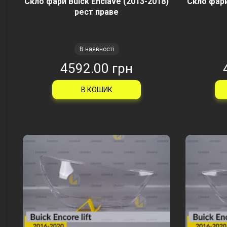
Скло фари Buick Enclave (2013-2018)
Скло фари
рест праве
В наявності
4592.00 грн
В КОШИК