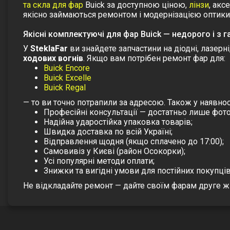
та скла для фар
Buick за доступною ціною,
лінзи
, акс
якісно займаються ремонтом і модернізацією оптики
Якісні комплектуючі для фар Buick — недорого і з г
У
SteklaFar
ви знайдете запчастини на діодні, лазерні
ходових вогнів
. Якщо вам потрібен ремонт фар для:
Buick Encore
Buick Excelle
Buick Regal
— то ви точно потрапили за адресою. Також у наявно
Професійні консультації — достатньо лише фот
Надійна ударостійка упаковка товарів;
Швидка доставка по всій Україні;
Відправлення щодня (якщо сплачено до 17:00);
Самовивіз у Києві (район Осокорки);
Усі популярні методи оплати;
Знижки та вигідні умови для постійних покупців
Не відкладайте ремонт — дайте своїм фарам друге ж