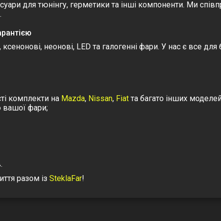
есуари для тюнінгу, герметики та інші компоненти. Ми спі
.
арантією
, ксенонові, неонові, LED та галогенні фари. У нас є все дл
сті комплекти на
Mazda
,
Nissan
,
Fiat
та багато інших моделе
о вашої фари;
.
иття разом із
SteklaFar
!