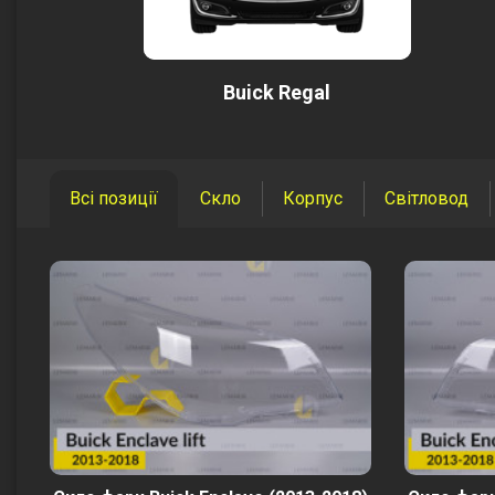
Buick Regal
Всі позиції
Скло
Корпус
Світловод