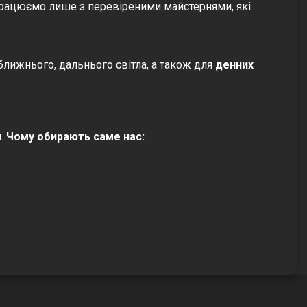
впрацюємо лише з перевіреними майстернями, які
я ближнього, дальнього світла, а також для
денних
й.
Чому обирають саме нас: