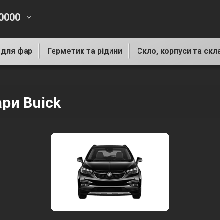
-0000
keyboard_arrow_down
 для фар
Герметик та рідини
Скло, корпуси та скл
ари Buick