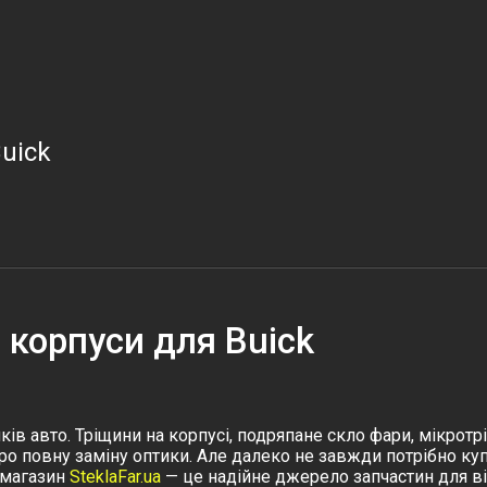
uick
 корпуси для Buick
в авто. Тріщини на корпусі, подряпане скло фари, мікротрі
о повну заміну оптики. Але далеко не завжди потрібно куп
-магазин
SteklaFar.ua
— це надійне джерело запчастин для в