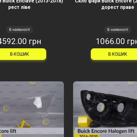
 Buick Enclave (2013-2018)
Скло фари Buick Encore (
рест ліве
дорест праве
В наявності
В наявності
4592.00 грн
1066.00 гр
В КОШИК
В КОШИК