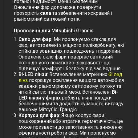
поганої видимості менш безпечним.
Оновлення фар допоможе повернути
прозорість
скла
та забезпечити яскравий і
рівномірний світловий потік.
Пропозиції для Mitsubishi Grandis
Скло для фар
: Ми пропонуємо
стекла для
фар
, виготовлені з міцного полікарбонату, які
стійкі до зовнішніх пошкоджень і подряпин.
Оновлене
скло фари
повертає світловий
потік до його початкової яскравості, що
підвищує комфорт і безпеку під час водіння.
Bi-LED лінзи
: Встановлення матричних
бі лед
лінз
покращує освітлення вашого автомобіля
завдяки рівномірному світловому потоку та
чіткій світло-тіньовій межі. Встановлені
Bi-
LED лінзи у фарах
роблять нічні поїздки
безпечнішими та додають сучасного вигляду
вашому
Мітсубісі Грандіс
.
Корпуси для фар
: Якщо корпус фари
пошкоджений або втратив герметичність, це
може призвести до запотівання та зниження
ефективності роботи фар. Ми пропонуємо