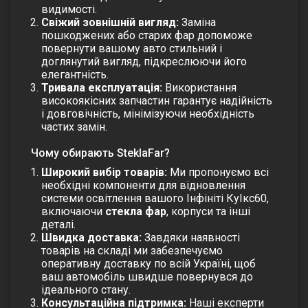
видимості.
Свіжий зовнішній вигляд:
Заміна
пошкоджених або старих фар допоможе
повернути вашому авто стильний і
доглянутий вигляд, підкреслюючи його
елегантність.
Тривала експлуатація:
Використання
високоякісних запчастин гарантує надійність
і довговічність, мінімізуючи необхідність
частих замін.
Чому обирають SteklaFar?
Широкий вибір товарів:
Ми пропонуємо всі
необхідні компоненти для відновлення
системи освітлення вашого Інфініті КуІкс60,
включаючи
стекла фар
, корпуси та інші
деталі.
Швидка доставка:
Завдяки наявності
товарів на складі ми забезпечуємо
оперативну доставку по всій Україні, щоб
ваш автомобіль швидше повернувся до
ідеального стану.
Консультаційна підтримка:
Наші експерти