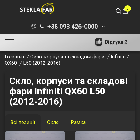
0
shopping_bag
+38 093 426-0000
keyboard_arrow_down
Відгуки:
3
Головна
Скло, корпуси та складові фари
Infiniti
QX60
L50 (2012-2016)
Скло, корпуси та складові
фари Infiniti QX60 L50
(2012-2016)
Всі позиції
Скло
Рамка