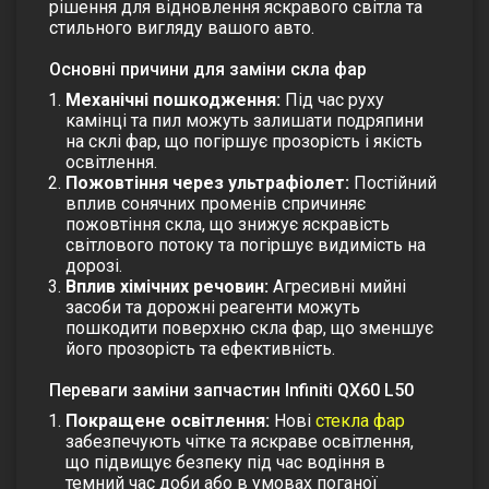
рішення для відновлення яскравого світла та
стильного вигляду вашого авто.
Основні причини для заміни скла фар
Механічні пошкодження:
Під час руху
камінці та пил можуть залишати подряпини
на
склі фар
, що погіршує прозорість і якість
освітлення.
Пожовтіння через ультрафіолет:
Постійний
вплив сонячних променів спричиняє
пожовтіння скла, що знижує яскравість
світлового потоку та погіршує видимість на
дорозі.
Вплив хімічних речовин:
Агресивні мийні
засоби та дорожні реагенти можуть
пошкодити поверхню
скла фар
, що зменшує
його прозорість та ефективність.
Переваги заміни запчастин Infiniti QX60 L50
Покращене освітлення:
Нові
стекла фар
забезпечують чітке та яскраве освітлення,
що підвищує безпеку під час водіння в
темний час доби або в умовах поганої