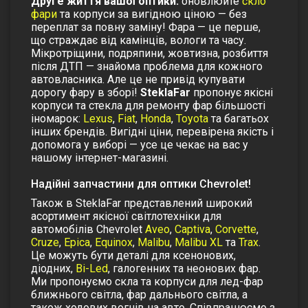
Друге життя вашої оптики:
оновлюйте
скло
фари
та корпуси за вигідною ціною — без
переплат за повну заміну!
Фара — це перше,
що страждає від камінців, вологи та часу.
Мікротріщини, подряпини, жовтизна, розбиття
після ДТП — знайома проблема для кожного
автовласника. Але це не привід купувати
дорогу фару в зборі!
SteklaFar
пропонує якісні
корпуси та стекла для ремонту фар
більшості
іномарок:
Lexus
,
Fiat
,
Honda
,
Toyota
та багатьох
інших брендів. Вигідні ціни, перевірена якість і
допомога у виборі — усе це чекає на вас у
нашому інтернет-магазині.
Надійні запчастини для оптики Chevrolet!
Також в SteklaFar представлений широкий
асортимент якісної світлотехніки для
автомобілів Chevrolet
Aveo
,
Captiva
,
Corvette
,
Cruze
,
Epica
,
Equinox
,
Malibu
,
Malibu XL
та
Trax
.
Це можуть бути деталі для ксенонових,
діодних,
Bi-Led
, галогенних та неонових фар.
Ми пропонуємо скла та корпуси для лед-фар
ближнього світла, фар дальнього світла, а
також ходових вогнів на авто. Співпрацюємо з