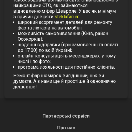
найкращими СТО, які займаються
відновленням фар Шевроле. У вас як мінімум
5 причин довіряти
steklafar.ua
:
широкий асортимент деталей для ремонту
фар та ліхтарів на автомобілі;
можливість самовивезення (Київ, район
Осокорків);
щоденні відправки (при замовленні та оплаті
до 17:00) по всій Україні;
онлайн-консультація в месенджерах, у тому
числі і по фото;
програма лояльності для постійних клієнтів.
Ремонт фар іномарок вигідніший, ніж ви
думаєте. А з нами ще й простіше й однозначно
дешевше!
Партнерські сервіси
Про нас