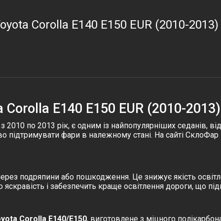
oyota Corolla E140 E150 EUR (2010-2013)
 Corolla E140 E150 EUR (2010-2013)
д з 2010 по 2013 рік, є одним із найпопулярніших седанів,
о підтримувати фари в належному стані. На сайті
СклоФар 
ерез подряпини або пошкодження. Це знижує якість освітле
яскравість і забезпечить краще освітлення дороги, що під
yota Corolla E140/E150
, виготовлене з міцного полікарбон