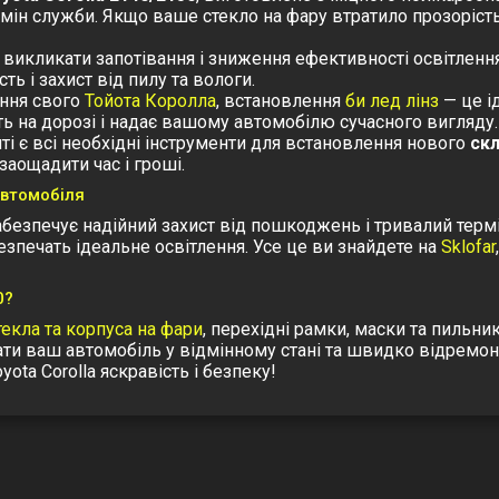
мін служби. Якщо ваше стекло на фару втратило прозорість
икликати запотівання і зниження ефективності освітлення.
ть і захист від пилу та вологи.
ення свого
Тойота Королла
, встановлення
би лед лінз
— це і
ть на дорозі і надає вашому автомобілю сучасного вигляду.
ті є всі необхідні інструменти для встановлення нового
ск
аощадити час і гроші.
автомобіля
безпечує надійний захист від пошкоджень і тривалий термі
езпечать ідеальне освітлення. Усе це ви знайдете на
Sklofar
0?
текла та корпуса на фари
, перехідні рамки, маски та пильни
ти ваш автомобіль у відмінному стані та швидко відремонт
ta Corolla яскравість і безпеку!