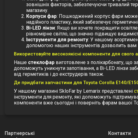
зовнішніх факторів, забезпечуючи тривалий тер
магазину.
Корпуси фар
: Пошкоджений корпус фари може в
надійного пластику, який забезпечує герметичніс
Bi-LED лінзи
: Якщо ви хочете покращити освітл
рівномірне світло, що значно підвищує видиміс
Інструменти для ремонту
: У нашому асортимен
допомогою наших інструментів дозволить вам з
Використовуйте високоякісні компоненти для свого 
Наше
стеклофар
виготовлене з полікарбонату, що за
допоможуть уникнути запотівання, а Bi-LED лінзи заб
від герметиків і до екструдерів також.
Де придбати запчастини для Toyota Corolla E140/E15
У нашому магазині SkloFar by Lemarix представлені
с
інструменти для ремонту, які допоможуть підтримува
компоненти вже сьогодні і поверніть фарам вашої Toyo
Партнерські
Контакти