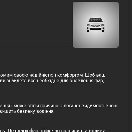
 відомим своєю надійністю і комфортом. Щоб ваш
ви знайдете все необхідне для оновлення фар,
ння і може стати причиною поганої видимості вночі.
вищить безпеку водіння.
ату. Це стеклофар стійке до подряпин та впливу