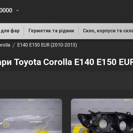
-0000
keyboard_arrow_down
 для фар
Герметик та рідини
Скло, корпуси та скл
rolla
E140 E150 EUR (2010-2013)
ри Toyota Corolla E140 E150 EU