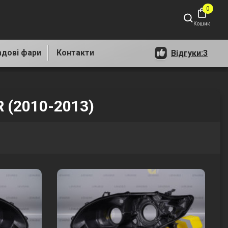
0
shopping_bag
Кошик
адові фари
Контакти
Відгуки:
3
R (2010-2013)