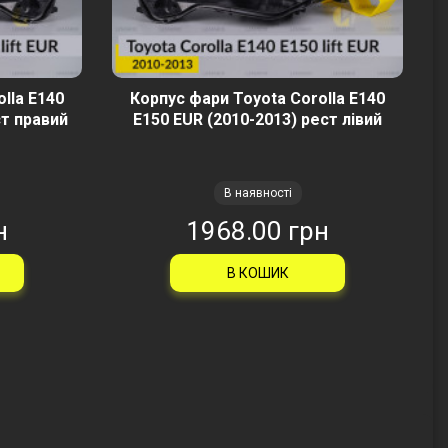
lla E140
Корпус фари Toyota Corolla E140
ст правий
E150 EUR (2010-2013) рест лівий
В наявності
н
1968.00 грн
В КОШИК