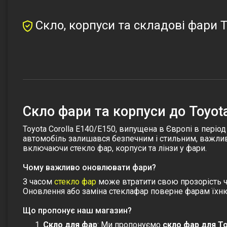
Скло, корпуси та складові фари T
Скло фари та корпуси до Toyota
Toyota Corolla E140/E150, випущена в Європі в періо
автомобіль залишався безпечним і стильним, важлив
включаючи стекло фар, корпуси та лінзи у фари.
Чому важливо оновлювати фари?
З часом
стекло фар
може втратити свою прозорість ч
Оновлення або заміна стеклафар поверне фарам їхню 
Що пропонує наш магазин?
Скло для фар
: Ми пропонуємо
скло фар для To