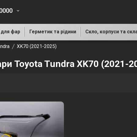
-0000
keyboard_arrow_down
 для фар
Герметик та рідини
Скло, корпуси та скл
undra
XK70 (2021-2025)
ари Toyota Tundra XK70 (2021-2