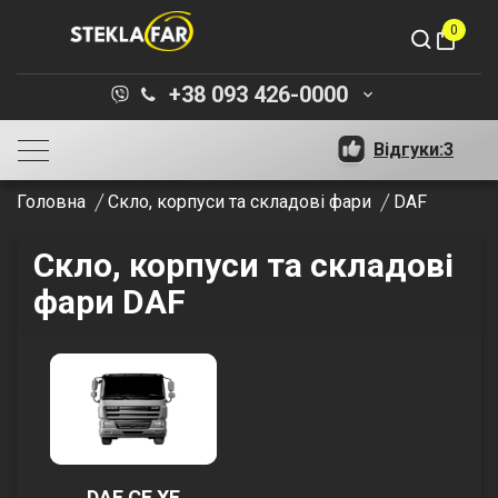
0
shopping_bag
+38 093 426-0000
keyboard_arrow_down
Відгуки:
3
Головна
Скло, корпуси та складові фари
DAF
Скло, корпуси та складові
фари DAF
DAF CF XF