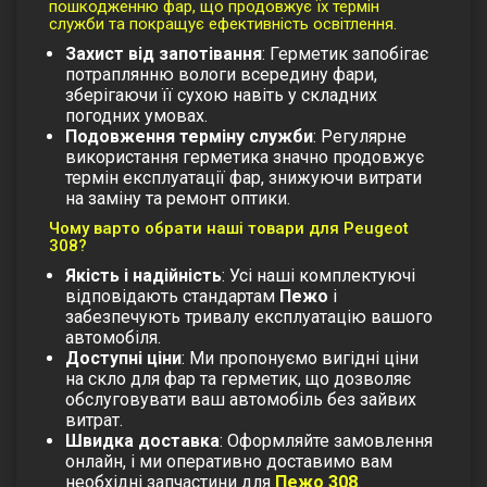
пошкодженню фар, що продовжує їх термін
служби та покращує ефективність освітлення.
Захист від запотівання
: Герметик запобігає
потраплянню вологи всередину фари,
зберігаючи її сухою навіть у складних
погодних умовах.
Подовження терміну служби
: Регулярне
використання герметика значно продовжує
термін експлуатації фар, знижуючи витрати
на заміну та ремонт оптики.
Чому варто обрати наші товари для Peugeot
308?
Якість і надійність
: Усі наші комплектуючі
відповідають стандартам
Пежо
і
забезпечують тривалу експлуатацію вашого
автомобіля.
Доступні ціни
: Ми пропонуємо вигідні ціни
на
скло для фар
та
герметик
, що дозволяє
обслуговувати ваш автомобіль без зайвих
витрат.
Швидка доставка
: Оформляйте замовлення
онлайн, і ми оперативно доставимо вам
необхідні запчастини для
Пежо 308
.