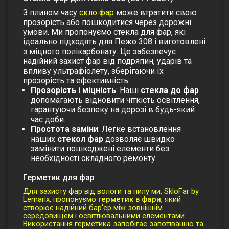
З плином часу
скло фар
може втратити свою
прозорість або пошкодитися через дорожні
умови. Ми пропонуємо
стекла для фар
, які
ідеально підходять для
Пежо 308
і виготовлені
з міцного полікарбонату. Це забезпечує
надійний захист фар від подряпин, ударів та
впливу ультрафіолету, зберігаючи їх
прозорість та ефективність.
Прозорість і міцність
: Наші
стекла до фар
допомагають відновити чіткість освітлення,
гарантуючи безпеку на дорозі в будь-який
час доби.
Простота заміни
: Легке встановлення
наших
стекол фар
дозволяє швидко
замінити пошкоджені елементи без
необхідності складного ремонту.
Герметик для фар
Для захисту фар від вологи та пилу ми, SkloFar by
Lemarix, пропонуємо
герметик в фари
, який
створює надійний бар'єр між зовнішнім
середовищем і освітлювальними елементами.
Використання герметика запобігає запотіванню та