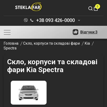
0
shopping_bag
+38 093 426-0000
keyboard_arrow_down
Відгуки:
3
Головна
Скло, корпуси та складові фари
Kia
Spectra
Скло, корпуси та складові
фари Kia Spectra