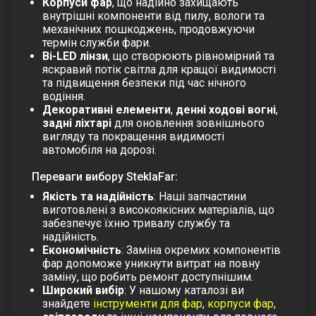
Корпуси фар
, що надійно захищають
внутрішні компоненти від пилу, вологи та
механічних пошкоджень, продовжуючи
термін служби фари.
Bi-LED лінзи
, що створюють рівномірний та
яскравий потік світла для кращої видимості
та підвищення безпеки під час нічного
водіння.
Декоративні елементи
,
денні ходові вогні
,
задні ліхтарі
для оновлення зовнішнього
вигляду та покращення видимості
автомобіля на дорозі.
Переваги вибору SteklaFar:
Якість та надійність
: Наші запчастини
виготовлені з високоякісних матеріалів, що
забезпечує їхню тривалу службу та
надійність.
Економічність
: Заміна окремих компонентів
фар допоможе уникнути витрат на повну
заміну, що робить ремонт доступнішим.
Широкий вибір
: У нашому каталозі ви
знайдете
інструменти для фар
,
корпуси фар
,