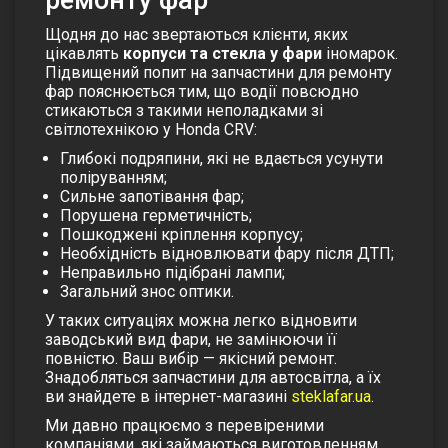
Щодня до нас звертаються клієнти, яких
цікавлять
корпуси та стекла у фари
іномарок.
Підвищений попит на запчастини для ремонту
фар пояснюється тим, що водії повсюдно
стикаються з такими неполадками зі
світлотехнікою у Honda CRV:
Глибокі подряпини, які не вдається усунути
поліруванням;
Сильне запотівання фар;
Порушена герметичність;
Пошкоджені кріплення корпусу;
Необхідність відновлювати фару після ДТП;
Неправильно підібрані лампи;
Загальний знос оптики.
У таких ситуаціях можна легко відновити
заводський вид фари, не замінюючи її
повністю. Ваш вибір — якісний ремонт.
Знадобляться запчастини для автосвітла, а їх
ви знайдете в інтернет-магазині
steklafar.ua
.
Ми давно працюємо з перевіреними
компаніями, які займаються виготовленням