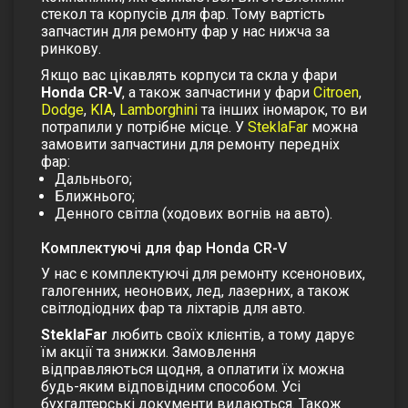
стекол та корпусів для фар. Тому вартість
запчастин для ремонту фар у нас нижча за
ринкову.
Якщо вас цікавлять корпуси та скла у фари
Honda CR-V
, а також запчастини у фари
Citroen
,
Dodge
,
KIA
,
Lamborghini
та інших іномарок, то ви
потрапили у потрібне місце. У
SteklaFar
можна
замовити запчастини для ремонту передніх
фар:
Дальнього;
Ближнього;
Денного світла (ходових вогнів на авто).
Комплектуючі для фар Honda CR-V
У нас є комплектуючі для ремонту ксенонових,
галогенних, неонових, лед, лазерних, а також
світлодіодних фар та ліхтарів для авто.
SteklaFar
любить своїх клієнтів, а тому дарує
їм акції та знижки. Замовлення
відправляються щодня, а оплатити їх можна
будь-яким відповідним способом. Усі
бухгалтерські документи видаються. Також