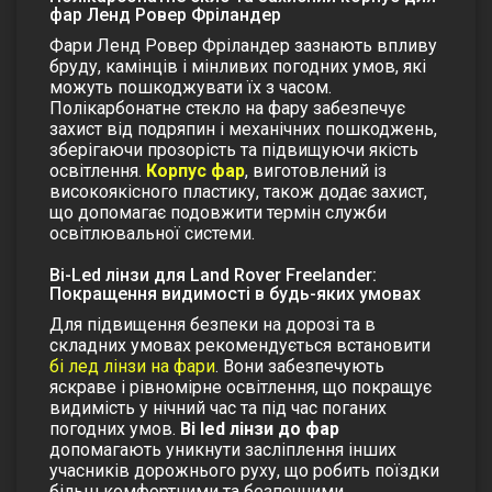
фар Ленд Ровер Фріландер
Фари Ленд Ровер
Фріландер
зазнають впливу
бруду, камінців і мінливих погодних умов, які
можуть пошкоджувати їх з часом.
Полікарбонатне стекло на фару
забезпечує
захист від подряпин і механічних пошкоджень,
зберігаючи прозорість та підвищуючи якість
освітлення.
Корпус фар
, виготовлений із
високоякісного пластику, також додає захист,
що допомагає подовжити термін служби
освітлювальної системи.
Bi-Led лінзи для Land Rover Freelander:
Покращення видимості в будь-яких умовах
Для підвищення безпеки на дорозі та в
складних умовах рекомендується встановити
бі лед лінзи на фари
. Вони забезпечують
яскраве і рівномірне освітлення, що покращує
видимість у нічний час та під час поганих
погодних умов.
Bi led лінзи до фар
допомагають уникнути засліплення інших
учасників дорожнього руху, що робить поїздки
більш комфортними та безпечними.