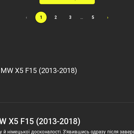
‹
1
2
3
…
5
›
BMW X5 F15 (2013-2018)
W X5 F15 (2013-2018)
су й німецької досконалості. З’явившись одразу після зав