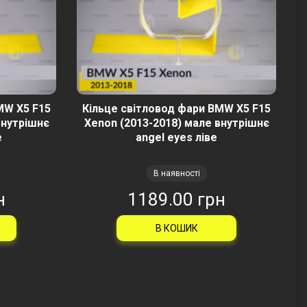
MW X5 F15
Кільце світловод фари BMW X5 F15
внутрішнє
Xenon (2013-2018) мале внутрішнє
е
angel eyes ліве
В наявності
н
1189.00 грн
В КОШИК