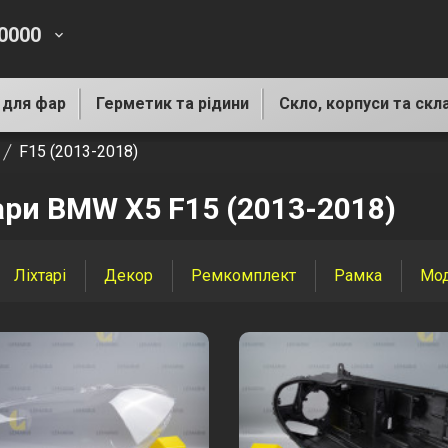
-0000
keyboard_arrow_down
 для фар
Герметик та рідини
Скло, корпуси та скл
F15 (2013-2018)
ари BMW X5 F15 (2013-2018)
Ліхтарі
Декор
Ремкомплект
Рамка
Мод