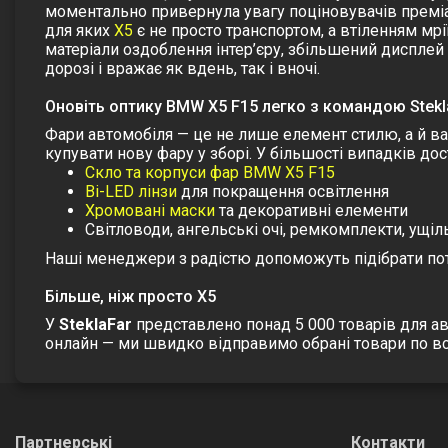
моментально привернула увагу поціновувачів преміал
для яких
X5
є не просто транспортом, а втіленням мрі
матеріали оздоблення інтер’єру, збільшений диспле
дорозі і вражає як вдень, так і вночі.
Оновіть оптику BMW X5 F15 легко з командою Stekl
Фари автомобіля — це не лише елемент стилю, а й в
купувати нову фару у зборі. У більшості випадків до
Скло та корпуси фар BMW X5 F15
Bi-LED лінзи
для покращення освітлення
Хромовані маски
та декоративні елементи
Світловоди, ангельські очі, ремкомплекти, ущі
Наші менеджери з радістю допоможуть підібрати потр
Більше, ніж просто X5
У
SteklaFar
представлено понад 5 000 товарів для ав
онлайн — ми швидко відправимо обрані товари по всій
Партнерські
Контакти