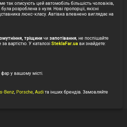
ме так описують цей автомобіль більшість чоловіків,
ула розроблена з нуля. Нові пропорції, якісні
дставника люкс-класу. Автівка впевнено виглядає на
омутніння, тріщини
чи
запотівання
, не поспішайте
 за вартістю. У каталозі
SteklaFar.ua
ви знайдете:
 фар у вашому місті.
s-Benz
,
Porsche
,
Audi
та інших брендів. Замовляйте