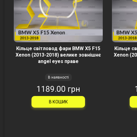
Кільце світловод фари BMW X5 F15
Кільце с
Xenon (2013-2018) велике зовнішнє
Xenon (2
angel eyes праве
В наявності
1189.00 грн
В КОШИК