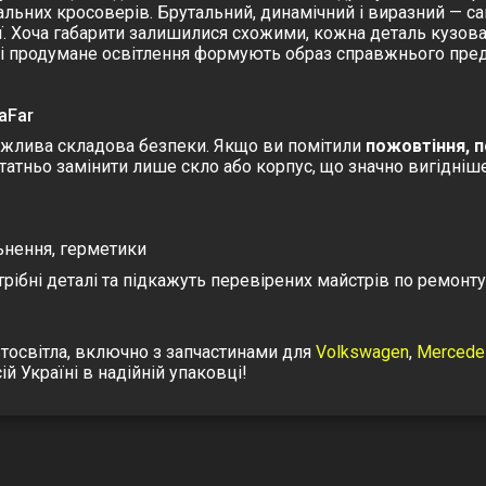
ьних кросоверів. Брутальний, динамічний і виразний — са
ї. Хоча габарити залишилися схожими, кожна деталь кузова б
й і продумане освітлення формують образ справжнього пре
aFar
ажлива складова безпеки. Якщо ви помітили
пожовтіння, п
статньо замінити лише скло або корпус, що значно вигідніше
льнення, герметики
ібні деталі та підкажуть перевірених майстрів по ремонту
тосвітла, включно з запчастинами для
Volkswagen
,
Mercede
 Україні в надійній упаковці!