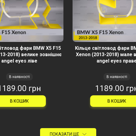
вітловод фари BMW X5 F15
Кільце світловод фари B
013-2018) велике зовнішнє
Xenon (2013-2018) мале 
angel eyes ліве
angel eyes прав
В наявності
В наявності
1189.00 грн
1189.00 гр
В КОШИК
В КОШИК
ПОКАЗАТИ ЩЕ