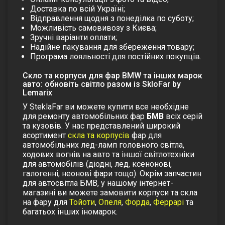
Доставка по всій Україні;
Відправлення щодня з понеділка по суботу;
Можливість самовивозу з Києва;
Зручні варіанти оплати;
Надійне пакування для збереження товару;
Програма лояльності для постійних покупців.
Скло та корпуси для фар BMW та інших марок
авто: обновіть світло разом із SkloFar by
Lemarix
У SteklaFar ви можете купити все необхідне
для ремонту автомобільних фар
БМВ
всіх серій
та кузовів. У нас представлений широкий
асортимент
скла та корпусів
фар для
автомобільних лед-ламп головного світла,
ходових вогнів на авто та іншої світлотехніки
для автомобілів (діодні, лед, ксенонові,
галогенні, неонові фари тощо). Окрім запчастин
для автосвітла БМВ, у нашому інтернет-
магазині ви можете замовити корпуси та скла
на фару для
Тойоти
,
Опеля
,
Форда
,
Феррарі
та
багатьох інших іномарок.