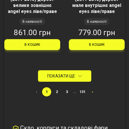
велике зовнішнє
мале внутрішнє angel
angel eyes ліве/праве
eyes ліве/праве
В наявності
В наявності
861.00 грн
779.00 грн
В КОШИК
В КОШИК
ПОКАЗАТИ ЩЕ
‹
1
2
3
…
131
›
Скло, корпуси та складові фари