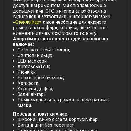
доступним ремонтом. Ми співпрацюємо з
досвідченими СТО, які спеціалізуються на
відновленні автооптики. В інтернет-магазині
«СтеклаФар»
є все необхідне для якісного
ремонту:
скло фари
, корпуси, лінзи та інші
елементи для автосвітлового тюнінгу.
Асортимент компонентів для автосвітла
включає:
Скло фар та світловоди;
Світлові кільця;
LED-маркери;
Ангельські очі;
Ріснічки;
Блоки підсвічування;
Катафоти;
Корпуси до фар;
Задні ліхтарі;
Ремкомплекти та хромовані декоративні
маски.
Переваги покупки у нас:
Широкий вибір скла та корпусів фар;
Вигідні ціни без переплат;
Онлайн-консультації з фото та відео;