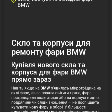
BMW
Скло та корпуси для
ремонту фари BMW
Купівля нового скла та
корпуса для фари BMW
прямо зараз
Навіть якщо на
BMW
з’явилась мікротріщина на
склі фари, лінза почала світити гірше, фара
постраждала після аварії або на корпусі видно
подряпини чи сліди зношення — не поспішайте
купувати нову фару в зборі. У більшості
випадків проблему можна вирішити простим і