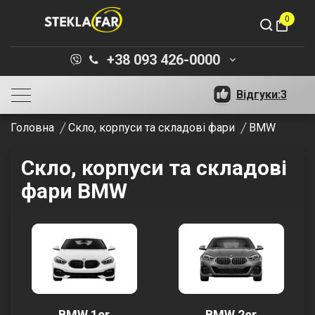
0
shopping_bag
+38 093 426-0000
keyboard_arrow_down
Відгуки:
3
Головна
Скло, корпуси та складові фари
BMW
Скло, корпуси та складові
фари BMW
BMW 1er
BMW 2er