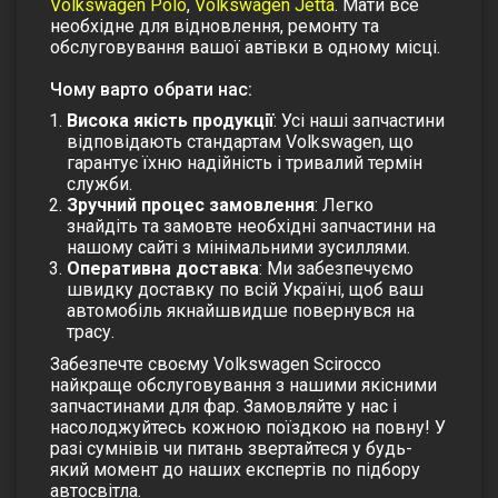
Volkswagen Polo
,
Volkswagen Jetta
. Мати все
необхідне для відновлення, ремонту та
обслуговування вашої автівки в одному місці.
Чому варто обрати нас:
Висока якість продукції
: Усі наші запчастини
відповідають стандартам Volkswagen, що
гарантує їхню надійність і тривалий термін
служби.
Зручний процес замовлення
: Легко
знайдіть та замовте необхідні запчастини на
нашому сайті з мінімальними зусиллями.
Оперативна доставка
: Ми забезпечуємо
швидку доставку по всій Україні, щоб ваш
автомобіль якнайшвидше повернувся на
трасу.
Забезпечте своєму Volkswagen Scirocco
найкраще обслуговування з нашими якісними
запчастинами для фар. Замовляйте у нас і
насолоджуйтесь кожною поїздкою на повну! У
разі сумнівів чи питань звертайтеся у будь-
який момент до наших експертів по підбору
автосвітла.