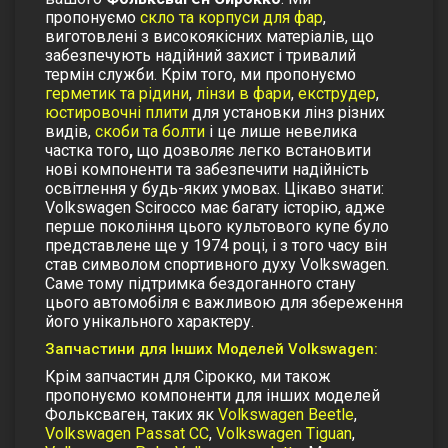
пропонуємо
скло та корпуси для фар
,
виготовлені з високоякісних матеріалів, що
забезпечують надійний захист і тривалий
термін служби. Крім того, ми пропонуємо
герметик та рідини
,
лінзи в фари
,
екструдер
,
юстировочні плити
для установки лінз різних
видів,
скоби та болти
і це лише невелика
частка того
,
що дозволяє легко встановити
нові компоненти та забезпечити надійність
освітлення у будь-яких умовах.
Цікаво знати:
Volkswagen Scirocco має багату історію, адже
перше покоління цього культового купе було
представлене ще у 1974 році, і з того часу він
став символом спортивного духу Volkswagen.
Саме тому підтримка бездоганного стану
цього автомобіля є важливою для збереження
його унікального характеру.
Запчастини для Інших Моделей Volkswagen:
Крім запчастин для Сірокко, ми також
пропонуємо компоненти для інших моделей
Фольксваген, таких як
Volkswagen Beetle
,
Volkswagen Passat СС
,
Volkswagen Tiguan
,