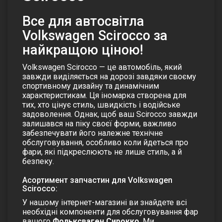
Все для автосвітла
Volkswagen Scirocco за
найкращою ціною!
Volkswagen Scirocco — це автомобіль, який
завжди виділяється на дорозі завдяки своєму
спортивному дизайну та динамічним
характеристикам. Ця іномарка створена для
тих, хто цінує стиль, швидкість і водійське
задоволення. Однак, щоб ваш Scirocco завжди
залишався на піку своєї форми, важливо
забезпечувати його належне технічне
обслуговування, особливо коли йдеться про
фари, які підкреслюють не лише стиль, а й
безпеку.
Асортимент запчастин для Volkswagen
Scirocco:
У нашому інтернет-магазині ви знайдете всі
необхідні компоненти для обслуговування фар
вашого
Фольксваген
Сирокко
. Ми