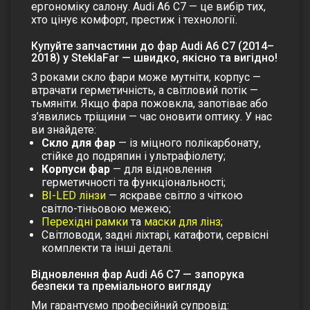
ергономіку салону. Audi A6 C7 — це вибір тих,
хто цінує комфорт, престиж і технології.
Купуйте запчастини до фар Audi A6 C7 (2014–
2018) у SteklaFar — швидко, якісно та вигідно!
З роками скло фари може мутніти, корпус —
втрачати герметичність, а світловий потік —
тьмяніти. Якщо фара пожовкла, запотіває або
з’явились тріщини — час оновити оптику. У нас
ви знайдете:
Скло для фар
— із міцного полікарбонату,
стійке до подряпин і ультрафіолету;
Корпуси фар
— для відновлення
герметичності та функціональності;
BI-LED лінзи
— яскраве світло з чіткою
світло-тіньовою межею;
Перехідні рамки
та
маски для лінз
;
Світловоди, задні ліхтарі, катафоти, сервісні
комплекти та інші деталі.
Відновлення фар Audi A6 C7 — запорука
безпеки та преміального вигляду
Ми гарантуємо професійний супровід: