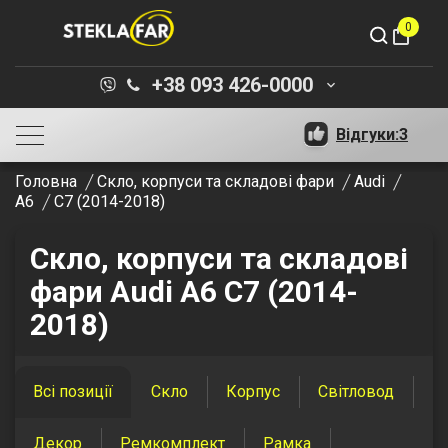
0
shopping_bag
+38 093 426-0000
keyboard_arrow_down
Відгуки:
3
Головна
Скло, корпуси та складові фари
Audi
A6
C7 (2014-2018)
Скло, корпуси та складові
фари Audi A6 C7 (2014-
2018)
Всі позиції
Скло
Корпус
Світловод
Декор
Ремкомплект
Рамка