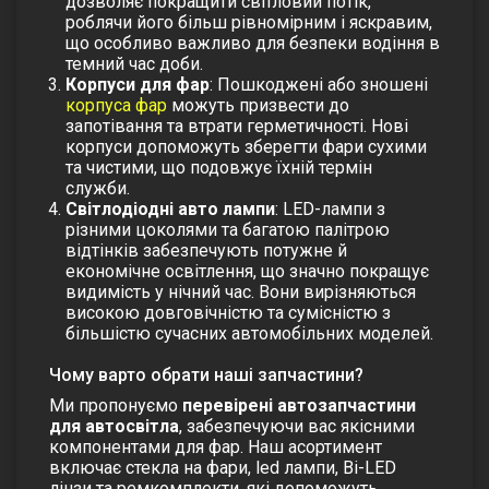
дозволяє покращити світловий потік,
роблячи його більш рівномірним і яскравим,
що особливо важливо для безпеки водіння в
темний час доби.
Корпуси для фар
: Пошкоджені або зношені
корпуса фар
можуть призвести до
запотівання та втрати герметичності. Нові
корпуси допоможуть зберегти фари сухими
та чистими, що подовжує їхній термін
служби.
Світлодіодні авто лампи
:
LED-лампи з
різними цоколями та багатою палітрою
відтінків забезпечують потужне й
економічне освітлення, що значно покращує
видимість у нічний час. Вони вирізняються
високою довговічністю та сумісністю з
більшістю сучасних автомобільних моделей.
Чому варто обрати наші запчастини?
Ми пропонуємо
перевірені автозапчастини
для автосвітла
, забезпечуючи вас якісними
компонентами для фар. Наш асортимент
включає
стекла на фари
,
led лампи
,
Bi-LED
лінзи
та
ремкомплекти
, які допоможуть