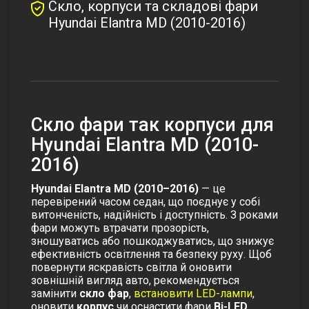
Скло, корпуси та складові фари
Hyundai Elantra MD (2010-2016)
Скло фари так корпуси для
Hyundai Elantra MD (2010-
2016)
Hyundai Elantra MD (2010–2016)
— це
перевірений часом седан, що поєднує у собі
витонченість, надійність і доступність. З роками
фари можуть втрачати прозорість,
зношуватись або пошкоджуватись, що знижує
ефективність освітлення та безпеку руху. Щоб
повернути яскравість світла й оновити
зовнішній вигляд авто, рекомендується
замінити
скло фар
,
встановити LED-лампи
,
оновити
корпус
чи оснастити фари
Bi-LED