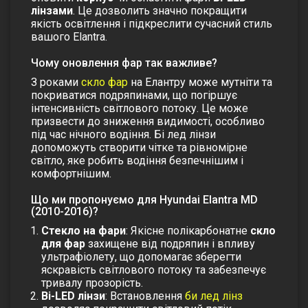
лінзами
. Це дозволить значно покращити
якість освітлення і підкреслити сучасний стиль
вашого Elantra.
Чому оновлення фар так важливе?
З роками
скло фар
на Елантру може мутніти та
покриватися подряпинами, що погіршує
інтенсивність світлового потоку. Це може
призвести до зниження видимості, особливо
під час нічного водіння.
Бі лед лінзи
допоможуть створити чітке та рівномірне
світло, яке робить водіння безпечнішим і
комфортнішим.
Що ми пропонуємо для Hyundai Elantra MD
(2010-2016)?
Стекло на фари
: Якісне полікарбонатне
скло
для фар
захищене від подряпин і впливу
ультрафіолету, що допомагає зберегти
яскравість світлового потоку та забезпечує
тривалу прозорість.
Bi-LED лінзи
: Встановлення
би лед лінз