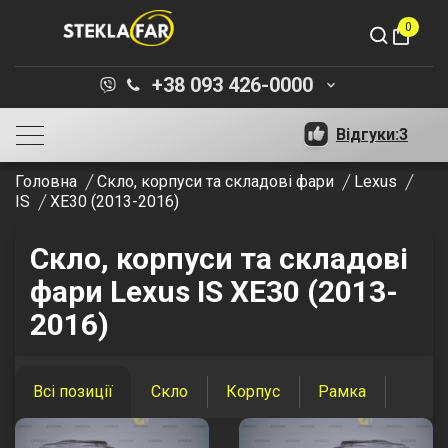
0
shopping_bag
+38 093 426-0000
keyboard_arrow_down
Відгуки:
3
Головна
Скло, корпуси та складові фари
Lexus
IS
XE30 (2013-2016)
Скло, корпуси та складові
фари Lexus IS XE30 (2013-
2016)
Всі позиції
Скло
Корпус
Рамка