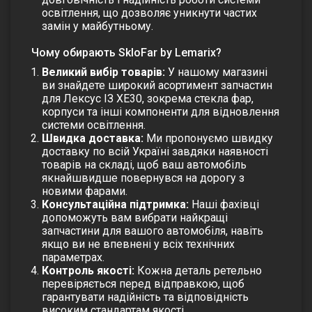
освітлення, що дозволяє уникнути частих
замін у майбутньому.
Чому обирають SkloFar by Lemarix?
Великий вибір товарів:
У нашому магазині
ви знайдете широкий асортимент запчастин
для Лексус ІЗ ХЕ30, зокрема
стекла фар
,
корпуси та інші компоненти для відновлення
системи освітлення.
Швидка доставка:
Ми пропонуємо швидку
доставку по всій Україні завдяки наявності
товарів на складі, щоб ваш автомобіль
якнайшвидше повернувся на дорогу з
новими фарами.
Консультаційна підтримка:
Наші фахівці
допоможуть вам вибрати найкращі
запчастини для вашого автомобіля, навіть
якщо ви не впевнені у всіх технічних
параметрах.
Контроль якості:
Кожна деталь ретельно
перевіряється перед відправкою, щоб
гарантувати надійність та відповідність
високим стандартам якості.