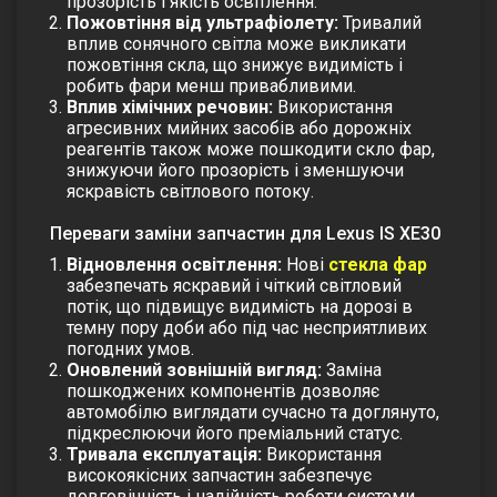
прозорість і якість освітлення.
Пожовтіння від ультрафіолету:
Тривалий
вплив сонячного світла може викликати
пожовтіння скла, що знижує видимість і
робить фари менш привабливими.
Вплив хімічних речовин:
Використання
агресивних мийних засобів або дорожніх
реагентів також може пошкодити
скло фар
,
знижуючи його прозорість і зменшуючи
яскравість світлового потоку.
Переваги заміни запчастин для Lexus IS XE30
Відновлення освітлення:
Нові
стекла фар
забезпечать яскравий і чіткий світловий
потік, що підвищує видимість на дорозі в
темну пору доби або під час несприятливих
погодних умов.
Оновлений зовнішній вигляд:
Заміна
пошкоджених компонентів дозволяє
автомобілю виглядати сучасно та доглянуто,
підкреслюючи його преміальний статус.
Тривала експлуатація:
Використання
високоякісних запчастин забезпечує
довговічність і надійність роботи системи