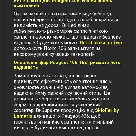
Bi-Led лінзи для Peugeot 406: Новий рівень
освітлення
Окрім заміни склафари, інвестиція у
бі лед
лінзи на фари
— це ще один спосіб покращити
видимість на дорозі. Bi-Led лінзи
забезпечують рівномірне світло з чіткою
світло-тіньовою межею, що підвищує безпеку
водіння в будь-яких умовах.
Bi led лінзи до фар
допоможуть Пежо 406 залишатися на
високому рівні сучасних технологій.
Оновлення фар Peugeot 406: Підтримайте його
надійність
Замінюючи
стекла фар
, ви не тільки
підвищуєте ефективність освітлення, але й
оновлюєте зовнішній вигляд автомобіля,
надаючи йому свіжий і сучасний стиль. Це
дозволить зберегти автомобіль у чудовій
формі, підкресливши його унікальний
характер.
Вибирайте продукцію від
SkloFar by
Lemarix
для вашого Peugeot 406, щоб
гарантувати надійне освітлення та стильний
вигляд у будь-яких умовах на дорозі.