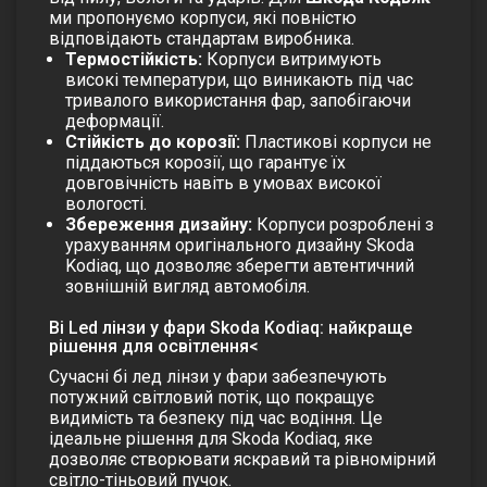
ми пропонуємо корпуси, які повністю
відповідають стандартам виробника.
Термостійкість:
Корпуси витримують
високі температури, що виникають під час
тривалого використання фар, запобігаючи
деформації.
Стійкість до корозії:
Пластикові корпуси не
піддаються корозії, що гарантує їх
довговічність навіть в умовах високої
вологості.
Збереження дизайну:
Корпуси розроблені з
урахуванням оригінального дизайну Skoda
Kodiaq, що дозволяє зберегти автентичний
зовнішній вигляд автомобіля.
Bi Led лінзи у фари Skoda Kodiaq: найкраще
рішення для освітлення<
Сучасні
бі лед лінзи у фари
забезпечують
потужний світловий потік, що покращує
видимість та безпеку під час водіння. Це
ідеальне рішення для Skoda Kodiaq, яке
дозволяє створювати яскравий та рівномірний
світло-тіньовий пучок.