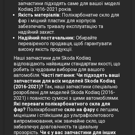
запчастини підходять саме для вашої моделі
Kodiaq 2016-2021 років.
Якість матеріалів:
Полікарбонатне
скло для
фар
і міцний пластик для корпусів
забезпечать тривалу експлуатацію та
надійний захист.
Надійний постачальник:
Обирайте
перевіреного продавця, щоб гарантувати
високу якість продукції.
Наші запчастини для Skoda Kodiaq
відповідають найвищим стандартам якості, що
робить їх чудовим вибором для вашого
автомобіля.
Часті питання:
Чи підходять ваші
запчастини для всіх моделей Skoda Kodiaq
(2016-2021)?
Так, наші запчастини спеціально
розроблені для моделей Skoda Kodiaq (2016-
2021) і повністю сумісні з цими автомобілями.
Які переваги полікарбонатного скла для
фар?
Полікарбонатне
скло на фару
є легшим,
міцнішим і стійкішим до ультрафіолетового
випромінювання, ніж звичайне скло, що
забезпечує довговічність та ідеальну
прозорість.
Чи є у вас запчастини для інших