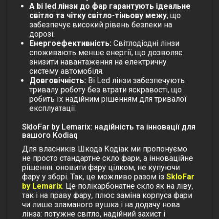
А bi led лінзи до фар гарантують ідеальне
світло та чітку світло-тіньову межу
, що
забезпечує високий рівень безпеки на
дорозі.
Енергоефективність:
Світлодіодні лінзи
споживають менше енергії, що дозволяє
знизити навантаження на електричну
систему автомобіля.
Довговічність:
Bi Led лінзи забезпечують
тривалу роботу без втрати яскравості, що
робить їх надійним рішенням для тривалої
експлуатації.
SkloFar by Lemarix: надійність та інновації для
вашого Kodiaq
Для власників Шкода Кодіак ми пропонуємо
не просто стандартне
скло фари
, а інноваційне
рішення: оновити фару цілком, не купуючи
фару у зборі. Так, це можливо разом із
SkloFar
by Lemarix
. Це полікарбонатне скло як на ліву,
так і на праву фару, плюс заміна корпуса фари
чи лише зламаного вушка і на додачу нова
лінза: потужне світло, надійний захист і