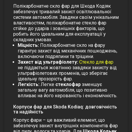
Полікарбонатне
скло фар
для
Шкода Кодіяк
забезпечує тривалий захист освітлювальної
системи автомобіля. Завдяки своїм унікальним
властивостям, полікарбонатне
стекло фар
стійке до ударів і зовнішніх факторів, що
робить його ідеальним для експлуатації у
складних умовах.
Міцність:
Полікарбонатне
скло на фару
гарантує захист від механічних пошкоджень,
включаючи подряпини та тріщини.
Захист від ультрафіолету:
Стекло для фар
не піддається жовтінню завдяки захисту від
ультрафіолетових променів, що зберігає
ідеальну прозорість фар.
Легкість:
Легке
стеклофар
зменшує
загальну вагу автомобіля, що позитивно
впливає на його керованість і економічність.
Корпуси фар для Skoda Kodiaq: довговічність
та надійність
Корпус фари – це важливий елемент, що
забезпечує захист внутрішніх компонентів фар
від пилу, вологи та ударів. Для
Шкода
Кодьяк