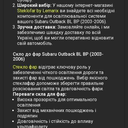
Широкий вибір:
У нашому інтернет-магазині
Steklofar by Lemarix
ви знайдете всі необхідні
компоненти для освітлювальної системи
вашого Subaru Outback BL BP (2003-2006).
Зручна доставка:
Замовляйте онлайн, і ми
забезпечимо швидку доставку по всій
Україні, щоб ви могли оперативно відновити
свій автомобіль.
Скло до фар Subaru Outback BL BP (2003-
2006)
Стекло фар
відіграє ключову роль у
забезпеченні чіткого освітлення дороги та
захисті фар від пошкоджень. Вибір якісного
стеклафар допоможе зберегти правильне
розсіювання світла та довговічність фари.
Переваги скла для фар:
Висока прозорість для оптимального
освітлення
Захист від механічних пошкоджень і
подряпин
Довговічність і стійкість до впливу
ультрафіолету