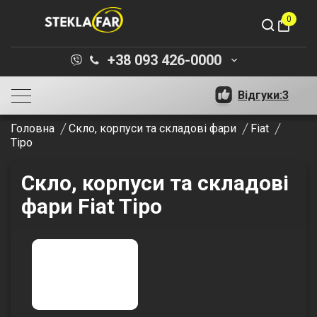
0
shopping_bag
+38 093 426-0000
keyboard_arrow_down
Відгуки:
3
Головна
Скло, корпуси та складові фари
Fiat
Tipo
Скло, корпуси та складові
фари Fiat Tipo