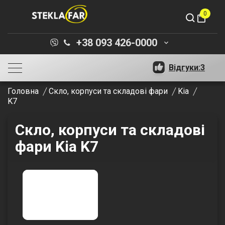
0
shopping_bag
+38 093 426-0000
keyboard_arrow_down
Відгуки:
3
Головна
Скло, корпуси та складові фари
Kia
K7
Скло, корпуси та складові
фари Kia K7