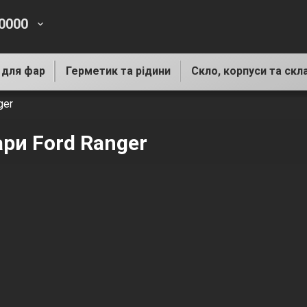
-0000
keyboard_arrow_down
 для фар
Герметик та рідини
Скло, корпуси та скл
ger
ари Ford Ranger